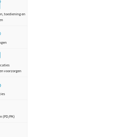
en, toediening en
en
ngen
caties
en voorzorgen
ties
n (PD/PK)