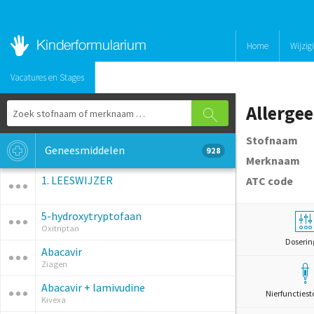
Home
Wijzig
Vacatures en Stages
Allerge
Stofnaam
Geneesmiddelen
928
Merknaam
1. LEESWIJZER
ATC code
5-hydroxytryptofaan
Oxitriptan
Doserin
Abacavir
Ziagen
Abacavir + lamivudine
Nierfunctiest
Kivexa