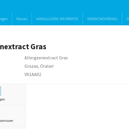
ingen
Nieuws
AANVULLENDE INFORMATIE
VERANTWOORDING
O
enextract Gras
Allergeenextract Gras
Grazax, Oralair
V01AA02
gen
oornissen