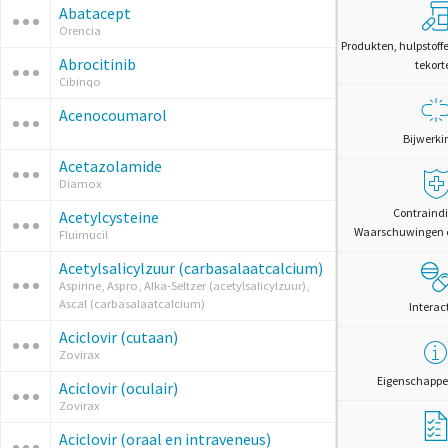
Abatacept
Orencia
Produkten, hulpstoff
Abrocitinib
tekort
Cibinqo
Acenocoumarol
Bijwerki
Acetazolamide
Diamox
Contraindi
Acetylcysteine
Waarschuwingen 
Fluimucil
Acetylsalicylzuur (carbasalaatcalcium)
Aspirine, Aspro, Alka-Seltzer (acetylsalicylzuur),
Ascal (carbasalaatcalcium)
Interac
Aciclovir (cutaan)
Zovirax
Eigenschappe
Aciclovir (oculair)
Zovirax
Aciclovir (oraal en intraveneus)