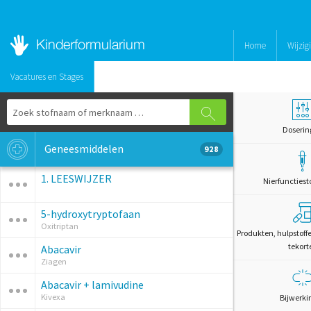
Home
Wijzig
Vacatures en Stages
Doserin
Geneesmiddelen
928
1. LEESWIJZER
Nierfunctiest
5-hydroxytryptofaan
Oxitriptan
Produkten, hulpstoff
tekort
Abacavir
Ziagen
Abacavir + lamivudine
Kivexa
Bijwerki