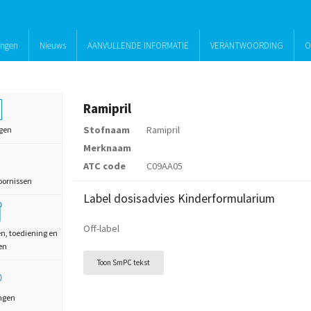
ingen
Nieuws
AANVULLENDE INFORMATIE
VERANTWOORDING
O
Ramipril
Stofnaam
Ramipril
gen
Merknaam
ATC code
C09AA05
oornissen
Label dosisadvies Kinderformularium
Off-label
en, toediening en
en
Toon SmPC tekst
ngen