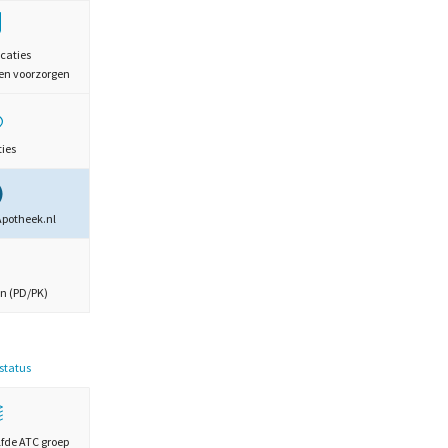
caties
en voorzorgen
ties
Apotheek.nl
n (PD/PK)
estatus
lfde ATC groep