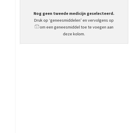
Nog geen tweede medicijn geselecteerd.
Druk op ‘geneesmiddelen’ en vervolgens op
om een geneesmiddel toe te voegen aan
deze kolom.