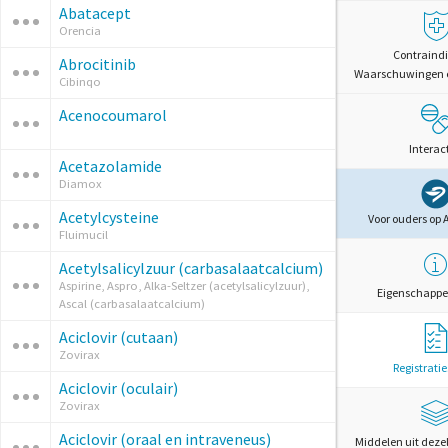
Abatacept
Orencia
Contraindi
Abrocitinib
Waarschuwingen 
Cibinqo
Acenocoumarol
Interac
Acetazolamide
Diamox
Acetylcysteine
Voor ouders op 
Fluimucil
Acetylsalicylzuur (carbasalaatcalcium)
Aspirine, Aspro, Alka-Seltzer (acetylsalicylzuur),
Eigenschappe
Ascal (carbasalaatcalcium)
Aciclovir (cutaan)
Zovirax
Registrati
Aciclovir (oculair)
Zovirax
Aciclovir (oraal en intraveneus)
Middelen uit deze