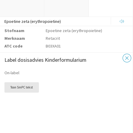
Epoetine zeta (erythropoietine)
Stofnaam
Epoetine zeta (erythropoietine)
Merknaam
Retacrit
ATC code
B03XA01
Label dosisadvies Kinderformularium
On-label
Toon SmPC tekst