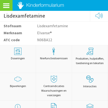
Lisdexamfetamine
Stofnaam
Lisdexamfetamine
Merknaam
Elvanse®
ATC code
N06BA12
Doseringen
Nierfunctiestoornissen
Produkten, hulpstoffen,
toediening en tekorten
Bijwerkingen
Contraindicaties
Interacties
Waarschuwingen en
voorzorgen