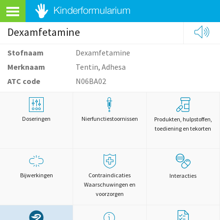
Dexamfetamine
Stofnaam
Dexamfetamine
Merknaam
Tentin, Adhesa
ATC code
N06BA02
Doseringen
Nierfunctiestoornissen
Produkten, hulpstoffen,
toediening en tekorten
Bijwerkingen
Contraindicaties
Interacties
Waarschuwingen en
voorzorgen