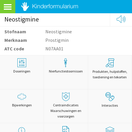
Neostigmine
Stofnaam
Neostigmine
Merknaam
Prostigmin
ATC code
N07AA01
Doseringen
Nierfunctiestoornissen
Produkten, hulpstoffen,
toediening en tekorten
Bijwerkingen
Contraindicaties
Interacties
Waarschuwingen en
voorzorgen