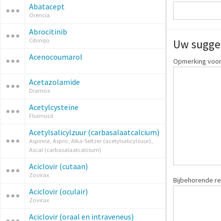
Abatacept
Orencia
Abrocitinib
Cibinqo
Uw sugge
Acenocoumarol
Opmerking voor
Acetazolamide
Diamox
Acetylcysteine
Fluimucil
Acetylsalicylzuur (carbasalaatcalcium)
Aspirine, Aspro, Alka-Seltzer (acetylsalicylzuur),
Ascal (carbasalaatcalcium)
Aciclovir (cutaan)
Zovirax
Bijbehorende re
Aciclovir (oculair)
Zovirax
Aciclovir (oraal en intraveneus)