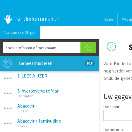
Home
Wijzig
Vacatures en Stages
Geneesmiddelen
Voor Kinderfo
928
nog verder ver
1. LEESWIJZER
onduidelijkhe
5-hydroxytryptofaan
Uw gegev
Oxitriptan
Abacavir
Uw naam
Ziagen
Abacavir + lamivudine
Kivexa
Uw beroep