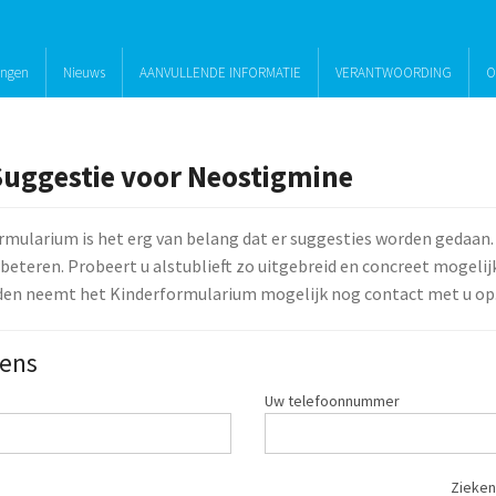
ingen
Nieuws
AANVULLENDE INFORMATIE
VERANTWOORDING
O
Suggestie voor Neostigmine
rmularium is het erg van belang dat er suggesties worden gedaan.
beteren. Probeert u alstublieft zo uitgebreid en concreet mogelijk 
den neemt het Kinderformularium mogelijk nog contact met u op
ens
Uw telefoonnummer
Zieken