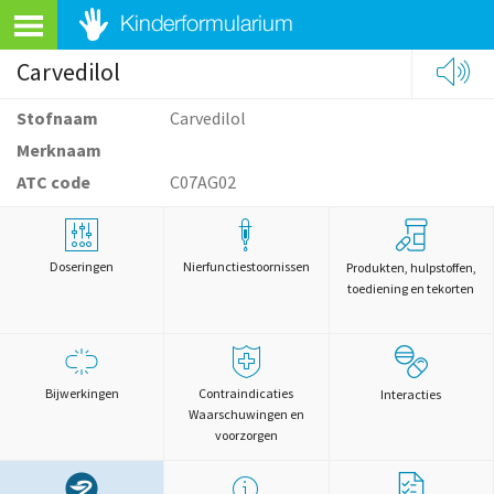
Carvedilol
Stofnaam
Carvedilol
Merknaam
ATC code
C07AG02
Doseringen
Nierfunctiestoornissen
Produkten, hulpstoffen,
toediening en tekorten
Bijwerkingen
Contraindicaties
Interacties
Waarschuwingen en
voorzorgen