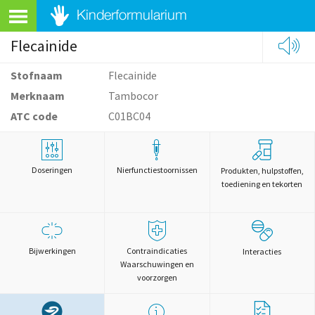
Flecainide
Stofnaam
Flecainide
Merknaam
Tambocor
ATC code
C01BC04
Doseringen
Nierfunctiestoornissen
Produkten, hulpstoffen,
toediening en tekorten
Bijwerkingen
Contraindicaties
Interacties
Waarschuwingen en
voorzorgen