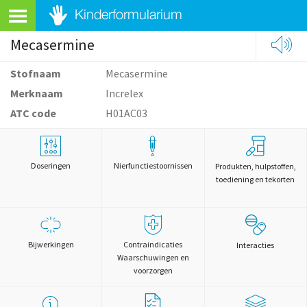
Mecasermine
Stofnaam
Mecasermine
Merknaam
Increlex
ATC code
H01AC03
Doseringen
Nierfunctiestoornissen
Produkten, hulpstoffen,
toediening en tekorten
Bijwerkingen
Contraindicaties
Interacties
Waarschuwingen en
voorzorgen