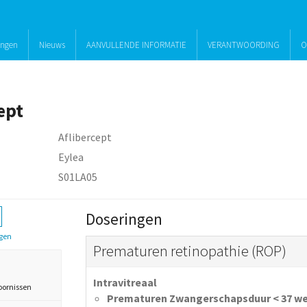
ingen
Nieuws
AANVULLENDE INFORMATIE
VERANTWOORDING
O
ept
Aflibercept
Eylea
S01LA05
Doseringen
gen
Prematuren retinopathie (ROP)
Intravitreaal
oornissen
Prematuren Zwangerschapsduur < 37 w