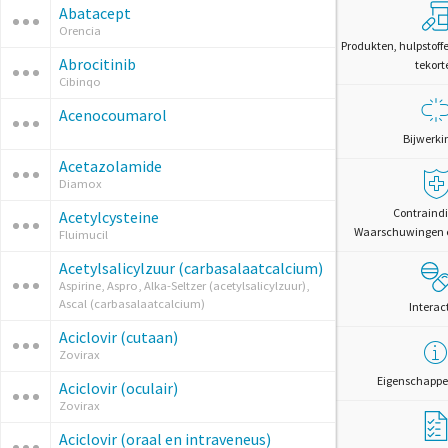
Abatacept
Orencia
Produkten, hulpstoff
Abrocitinib
tekort
Cibinqo
Acenocoumarol
Bijwerki
Acetazolamide
Diamox
Contraindi
Acetylcysteine
Waarschuwingen 
Fluimucil
Acetylsalicylzuur (carbasalaatcalcium)
Aspirine, Aspro, Alka-Seltzer (acetylsalicylzuur),
Ascal (carbasalaatcalcium)
Interac
Aciclovir (cutaan)
Zovirax
Eigenschappe
Aciclovir (oculair)
Zovirax
Aciclovir (oraal en intraveneus)