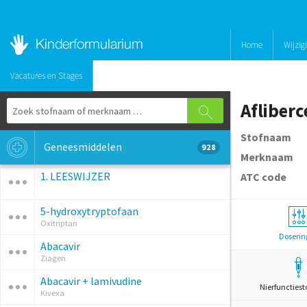
Home
Wijzig
Vacatures en Stages
Afliberc
Stofnaam
Geneesmiddelen
928
Merknaam
1. LEESWIJZER
ATC code
5-hydroxytryptofaan
Oxitriptan
Doserin
Abacavir
Ziagen
Abacavir + lamivudine
Nierfunctiest
Kivexa