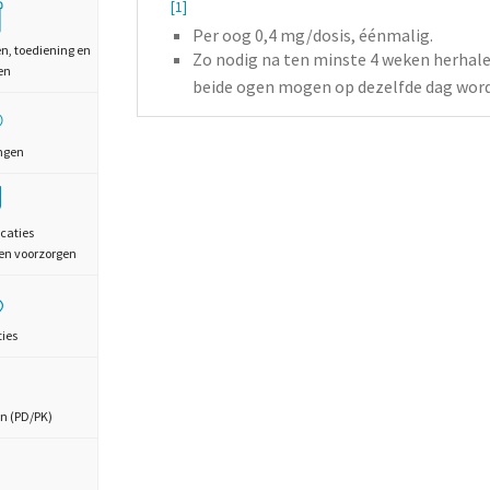
[1]
Per oog 0,4
mg/dosis,
éénmalig.
en, toediening en
Zo nodig na ten minste 4 weken herhale
en
beide ogen mogen op dezelfde dag wor
ngen
caties
en voorzorgen
ties
n (PD/PK)