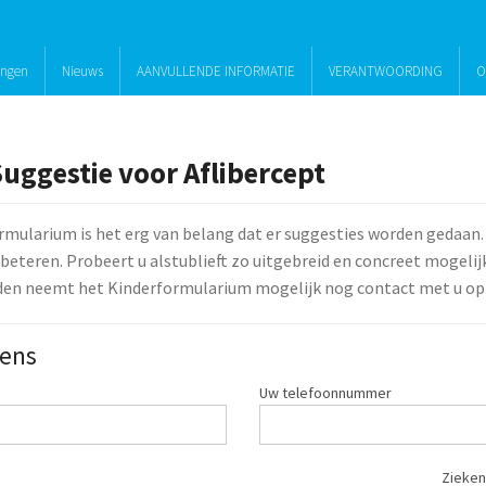
ingen
Nieuws
AANVULLENDE INFORMATIE
VERANTWOORDING
O
uggestie voor Aflibercept
rmularium is het erg van belang dat er suggesties worden gedaan.
beteren. Probeert u alstublieft zo uitgebreid en concreet mogelijk 
den neemt het Kinderformularium mogelijk nog contact met u op
ens
Uw telefoonnummer
Zieken