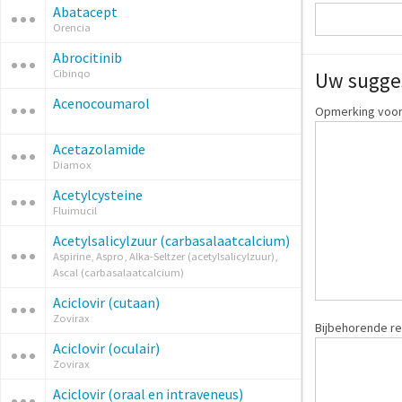
Abatacept
Orencia
Abrocitinib
Cibinqo
Uw sugge
Acenocoumarol
Opmerking voor:
Acetazolamide
Diamox
Acetylcysteine
Fluimucil
Acetylsalicylzuur (carbasalaatcalcium)
Aspirine, Aspro, Alka-Seltzer (acetylsalicylzuur),
Ascal (carbasalaatcalcium)
Aciclovir (cutaan)
Zovirax
Bijbehorende re
Aciclovir (oculair)
Zovirax
Aciclovir (oraal en intraveneus)