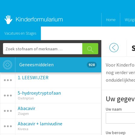
Home
Wijzig
Vacatures en Stages
S
Geneesmiddelen
Voor Kinderfo
928
nog verder ver
1. LEESWIJZER
onduidelijkhe
5-hydroxytryptofaan
Uw gegev
Oxitriptan
Abacavir
Uw naam
Ziagen
Abacavir + lamivudine
Kivexa
Uw beroep