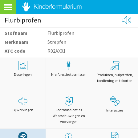
Flurbiprofen
Stofnaam
Flurbiprofen
Merknaam
Strepfen
ATC code
R02AX01
Doseringen
Nierfunctiestoornissen
Produkten, hulpstoffen,
toediening en tekorten
Bijwerkingen
Contraindicaties
Interacties
Waarschuwingen en
voorzorgen