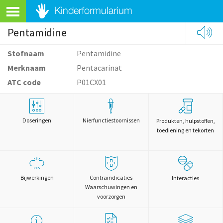
Pentamidine
Stofnaam
Pentamidine
Merknaam
Pentacarinat
ATC code
P01CX01
Doseringen
Nierfunctiestoornissen
Produkten, hulpstoffen,
toediening en tekorten
Bijwerkingen
Contraindicaties
Interacties
Waarschuwingen en
voorzorgen