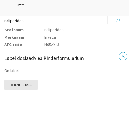
groep
Paliperidon
Stofnaam
Paliperidon
Merknaam
Invega
ATC code
N05AX13
Label dosisadvies Kinderformularium
On-label
Toon SmPC tekst