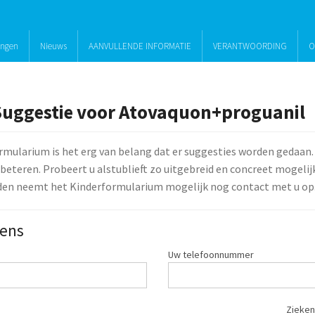
ingen
Nieuws
AANVULLENDE INFORMATIE
VERANTWOORDING
O
Suggestie voor Atovaquon+proguanil
rmularium is het erg van belang dat er suggesties worden gedaan.
beteren. Probeert u alstublieft zo uitgebreid en concreet mogelijk 
den neemt het Kinderformularium mogelijk nog contact met u op
ens
Uw telefoonnummer
Zieken