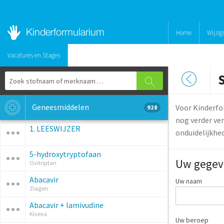
Home
Wijzig
Vacatures en Stages
Geneesmiddelen
Voor Kinderfo
928
nog verder ver
1. LEESWIJZER
onduidelijkhe
5-hydroxytryptofaan
Uw gegev
Oxitriptan
Abacavir
Uw naam
Ziagen
Abacavir + lamivudine
Kivexa
Uw beroep