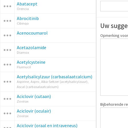
Abatacept
Orencia
Abrocitinib
Cibinqo
Uw sugge
Acenocoumarol
Opmerking voor
Acetazolamide
Diamox
Acetylcysteine
Fluimucil
Acetylsalicylzuur (carbasalaatcalcium)
Aspirine, Aspro, Alka-Seltzer (acetylsalicylzuur),
Ascal (carbasalaatcalcium)
Aciclovir (cutaan)
Zovirax
Bijbehorende re
Aciclovir (oculair)
Zovirax
Aciclovir (oraal en intraveneus)