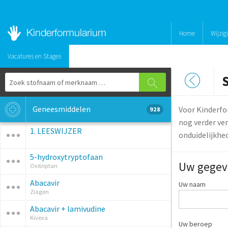
Home
Wijzig
Vacatures en Stages
Geneesmiddelen
Voor Kinderfo
928
nog verder ver
1. LEESWIJZER
onduidelijkhe
5-hydroxytryptofaan
Uw gegev
Oxitriptan
Abacavir
Uw naam
Ziagen
Abacavir + lamivudine
Kivexa
Uw beroep