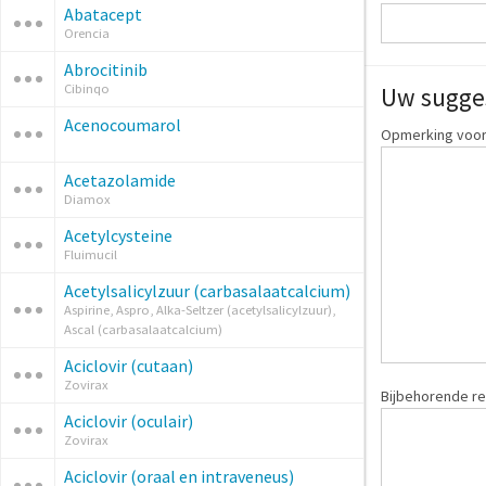
Abatacept
Orencia
Abrocitinib
Cibinqo
Uw sugge
Acenocoumarol
Opmerking voor
Acetazolamide
Diamox
Acetylcysteine
Fluimucil
Acetylsalicylzuur (carbasalaatcalcium)
Aspirine, Aspro, Alka-Seltzer (acetylsalicylzuur),
Ascal (carbasalaatcalcium)
Aciclovir (cutaan)
Zovirax
Bijbehorende re
Aciclovir (oculair)
Zovirax
Aciclovir (oraal en intraveneus)