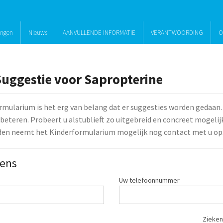
ingen
Nieuws
AANVULLENDE INFORMATIE
VERANTWOORDING
O
Suggestie voor Sapropterine
rmularium is het erg van belang dat er suggesties worden gedaan.
beteren. Probeert u alstublieft zo uitgebreid en concreet mogelijk 
den neemt het Kinderformularium mogelijk nog contact met u op
ens
Uw telefoonnummer
Zieken