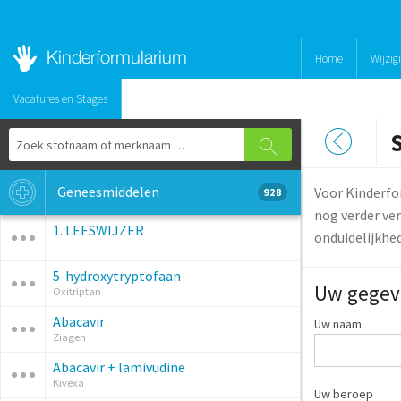
Home
Wijzig
Vacatures en Stages
S
Geneesmiddelen
Voor Kinderfo
928
nog verder ver
1. LEESWIJZER
onduidelijkhe
5-hydroxytryptofaan
Uw gegev
Oxitriptan
Abacavir
Uw naam
Ziagen
Abacavir + lamivudine
Kivexa
Uw beroep