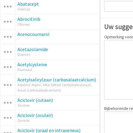
Abatacept
Orencia
Abrocitinib
Cibinqo
Uw sugge
Acenocoumarol
Opmerking voor:
Acetazolamide
Diamox
Acetylcysteine
Fluimucil
Acetylsalicylzuur (carbasalaatcalcium)
Aspirine, Aspro, Alka-Seltzer (acetylsalicylzuur),
Ascal (carbasalaatcalcium)
Aciclovir (cutaan)
Zovirax
Bijbehorende re
Aciclovir (oculair)
Zovirax
Aciclovir (oraal en intraveneus)