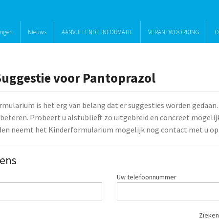
ingen
Nieuws
AANVULLENDE INFORMATIE
VERANTWOORDING
O
Suggestie voor Pantoprazol
rmularium is het erg van belang dat er suggesties worden gedaan.
beteren. Probeert u alstublieft zo uitgebreid en concreet mogelijk 
den neemt het Kinderformularium mogelijk nog contact met u op
ens
Uw telefoonnummer
Zieken