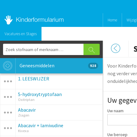
Home
Wijzig
Vacatures en Stages
Geneesmiddelen
Voor Kinderfo
928
nog verder ver
1. LEESWIJZER
onduidelijkhe
5-hydroxytryptofaan
Uw gegev
Oxitriptan
Abacavir
Uw naam
Ziagen
Abacavir + lamivudine
Kivexa
Uw beroep