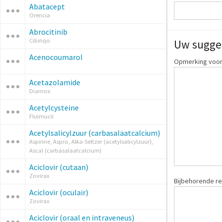
Abatacept
Orencia
Abrocitinib
Cibinqo
Uw sugge
Acenocoumarol
Opmerking voor
Acetazolamide
Diamox
Acetylcysteine
Fluimucil
Acetylsalicylzuur (carbasalaatcalcium)
Aspirine, Aspro, Alka-Seltzer (acetylsalicylzuur),
Ascal (carbasalaatcalcium)
Aciclovir (cutaan)
Zovirax
Bijbehorende re
Aciclovir (oculair)
Zovirax
Aciclovir (oraal en intraveneus)