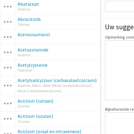
Abatacept
Orencia
Abrocitinib
Cibinqo
Uw sugge
Acenocoumarol
Opmerking voor:
Acetazolamide
Diamox
Acetylcysteine
Fluimucil
Acetylsalicylzuur (carbasalaatcalcium)
Aspirine, Aspro, Alka-Seltzer (acetylsalicylzuur),
Ascal (carbasalaatcalcium)
Aciclovir (cutaan)
Zovirax
Bijbehorende re
Aciclovir (oculair)
Zovirax
Aciclovir (oraal en intraveneus)