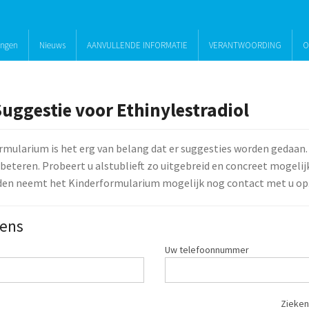
ingen
Nieuws
AANVULLENDE INFORMATIE
VERANTWOORDING
O
Suggestie voor Ethinylestradiol
rmularium is het erg van belang dat er suggesties worden gedaan.
beteren. Probeert u alstublieft zo uitgebreid en concreet mogelijk 
den neemt het Kinderformularium mogelijk nog contact met u op
ens
Uw telefoonnummer
Zieken