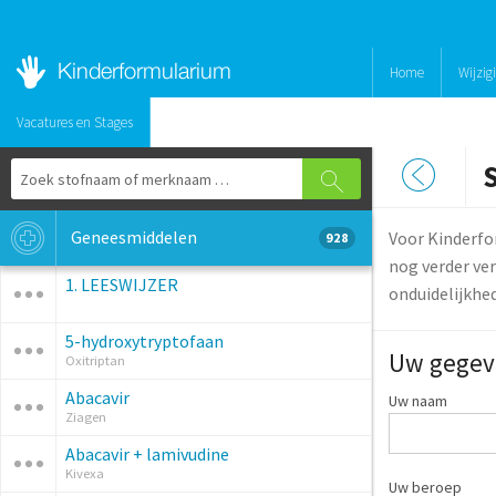
Home
Wijzig
Vacatures en Stages
Geneesmiddelen
Voor Kinderfo
928
nog verder ver
1. LEESWIJZER
onduidelijkhe
5-hydroxytryptofaan
Uw gegev
Oxitriptan
Abacavir
Uw naam
Ziagen
Abacavir + lamivudine
Kivexa
Uw beroep