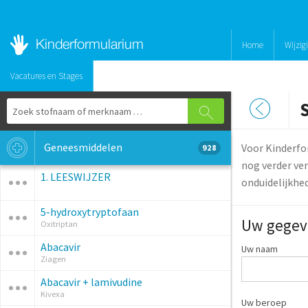
Home
Wijzig
Vacatures en Stages
Geneesmiddelen
Voor Kinderfo
928
nog verder ver
1. LEESWIJZER
onduidelijkhe
5-hydroxytryptofaan
Uw gegev
Oxitriptan
Abacavir
Uw naam
Ziagen
Abacavir + lamivudine
Kivexa
Uw beroep