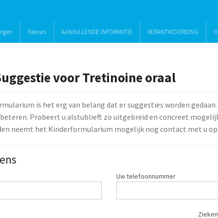
ingen
Nieuws
AANVULLENDE INFORMATIE
VERANTWOORDING
O
Suggestie voor Tretinoine oraal
rmularium is het erg van belang dat er suggesties worden gedaan.
beteren. Probeert u alstublieft zo uitgebreid en concreet mogelijk 
den neemt het Kinderformularium mogelijk nog contact met u op
ens
Uw telefoonnummer
Zieken