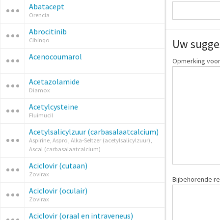
Abatacept
Orencia
Abrocitinib
Cibinqo
Uw sugge
Acenocoumarol
Opmerking voor:
Acetazolamide
Diamox
Acetylcysteine
Fluimucil
Acetylsalicylzuur (carbasalaatcalcium)
Aspirine, Aspro, Alka-Seltzer (acetylsalicylzuur),
Ascal (carbasalaatcalcium)
Aciclovir (cutaan)
Zovirax
Bijbehorende re
Aciclovir (oculair)
Zovirax
Aciclovir (oraal en intraveneus)