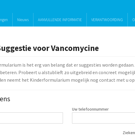
ingen
Nieuws
AANVULLENDE INFORMATIE
VERANTWOORDING
O
Suggestie voor Vancomycine
rmularium is het erg van belang dat er suggesties worden gedaan.
beteren. Probeert u alstublieft zo uitgebreid en concreet mogelijk 
den neemt het Kinderformularium mogelijk nog contact met u op
ens
Uw telefoonnummer
Zieken