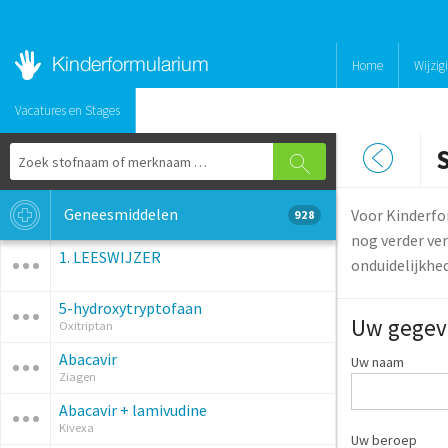
Home
Wijzig
Vacatures en Stages
Geneesmiddelen
Voor Kinderfo
928
nog verder ver
1. LEESWIJZER
onduidelijkhe
5-hydroxytryptofaan
Uw gegev
Oxitriptan
Abacavir
Uw naam
Ziagen
Abacavir + lamivudine
Kivexa
Uw beroep