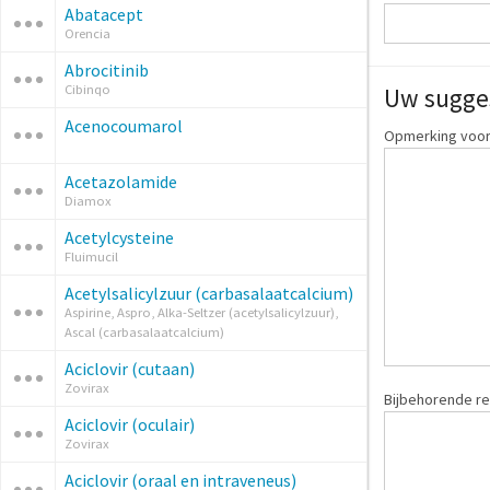
Abatacept
Orencia
Abrocitinib
Cibinqo
Uw sugge
Acenocoumarol
Opmerking voor
Acetazolamide
Diamox
Acetylcysteine
Fluimucil
Acetylsalicylzuur (carbasalaatcalcium)
Aspirine, Aspro, Alka-Seltzer (acetylsalicylzuur),
Ascal (carbasalaatcalcium)
Aciclovir (cutaan)
Zovirax
Bijbehorende re
Aciclovir (oculair)
Zovirax
Aciclovir (oraal en intraveneus)