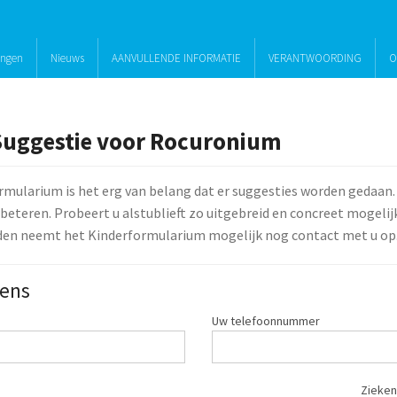
ingen
Nieuws
AANVULLENDE INFORMATIE
VERANTWOORDING
O
Suggestie voor Rocuronium
rmularium is het erg van belang dat er suggesties worden gedaan.
beteren. Probeert u alstublieft zo uitgebreid en concreet mogelijk 
den neemt het Kinderformularium mogelijk nog contact met u op
ens
Uw telefoonnummer
Zieken