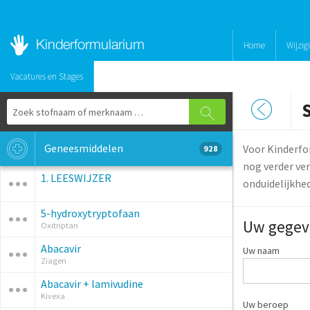
Home
Wijzig
Vacatures en Stages
Geneesmiddelen
Voor Kinderfo
928
nog verder ver
1. LEESWIJZER
onduidelijkhe
5-hydroxytryptofaan
Uw gegev
Oxitriptan
Abacavir
Uw naam
Ziagen
Abacavir + lamivudine
Kivexa
Uw beroep