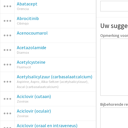
Abatacept
Orencia
Abrocitinib
Cibinqo
Uw sugge
Acenocoumarol
Opmerking voor
Acetazolamide
Diamox
Acetylcysteine
Fluimucil
Acetylsalicylzuur (carbasalaatcalcium)
Aspirine, Aspro, Alka-Seltzer (acetylsalicylzuur),
Ascal (carbasalaatcalcium)
Aciclovir (cutaan)
Zovirax
Bijbehorende re
Aciclovir (oculair)
Zovirax
Aciclovir (oraal en intraveneus)