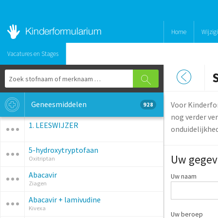
Home
Wijzig
Vacatures en Stages
Geneesmiddelen
Voor Kinderfo
928
nog verder ver
1. LEESWIJZER
onduidelijkhe
5-hydroxytryptofaan
Uw gegev
Oxitriptan
Abacavir
Uw naam
Ziagen
Abacavir + lamivudine
Kivexa
Uw beroep