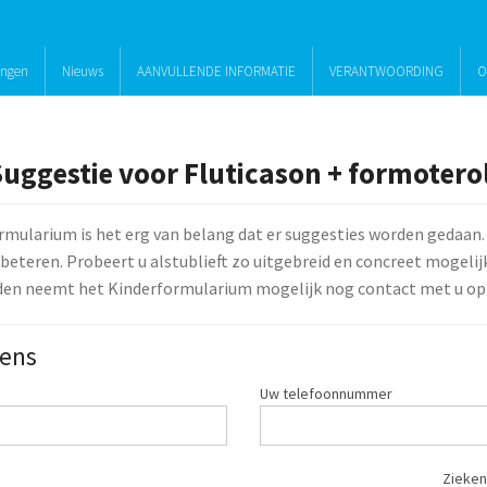
ingen
Nieuws
AANVULLENDE INFORMATIE
VERANTWOORDING
O
Suggestie voor Fluticason + formotero
rmularium is het erg van belang dat er suggesties worden gedaan.
beteren. Probeert u alstublieft zo uitgebreid en concreet mogelijk 
den neemt het Kinderformularium mogelijk nog contact met u op
ens
Uw telefoonnummer
Zieken