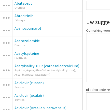
Abatacept
Orencia
Abrocitinib
Cibinqo
Uw sugge
Acenocoumarol
Opmerking voor:
Acetazolamide
Diamox
Acetylcysteine
Fluimucil
Acetylsalicylzuur (carbasalaatcalcium)
Aspirine, Aspro, Alka-Seltzer (acetylsalicylzuur),
Ascal (carbasalaatcalcium)
Aciclovir (cutaan)
Zovirax
Bijbehorende re
Aciclovir (oculair)
Zovirax
Aciclovir (oraal en intraveneus)