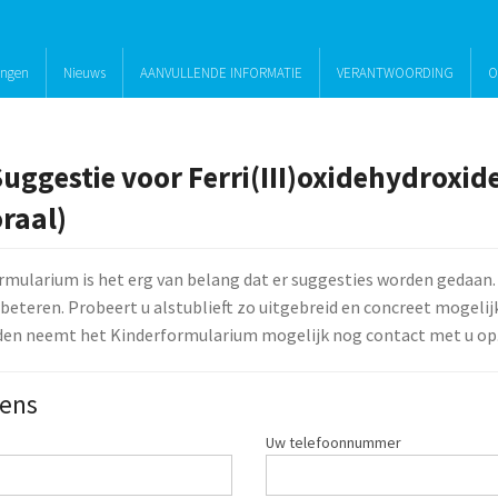
ingen
Nieuws
AANVULLENDE INFORMATIE
VERANTWOORDING
O
Suggestie voor Ferri(III)oxidehydroxi
raal)
rmularium is het erg van belang dat er suggesties worden gedaan.
beteren. Probeert u alstublieft zo uitgebreid en concreet mogelijk 
den neemt het Kinderformularium mogelijk nog contact met u op
ens
Uw telefoonnummer