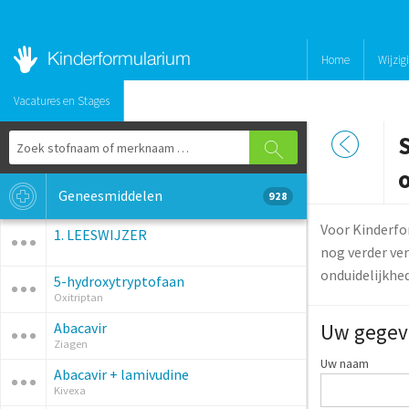
Home
Wijzig
Vacatures en Stages
o
Geneesmiddelen
928
Voor Kinderfo
1. LEESWIJZER
nog verder ver
onduidelijkhe
5-hydroxytryptofaan
Oxitriptan
Abacavir
Uw gegev
Ziagen
Uw naam
Abacavir + lamivudine
Kivexa