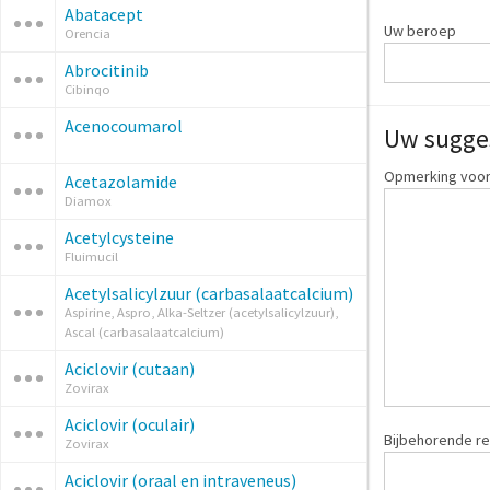
Abatacept
Uw beroep
Orencia
Abrocitinib
Cibinqo
Acenocoumarol
Uw sugge
Opmerking voor:
Acetazolamide
Diamox
Acetylcysteine
Fluimucil
Acetylsalicylzuur (carbasalaatcalcium)
Aspirine, Aspro, Alka-Seltzer (acetylsalicylzuur),
Ascal (carbasalaatcalcium)
Aciclovir (cutaan)
Zovirax
Aciclovir (oculair)
Bijbehorende re
Zovirax
Aciclovir (oraal en intraveneus)