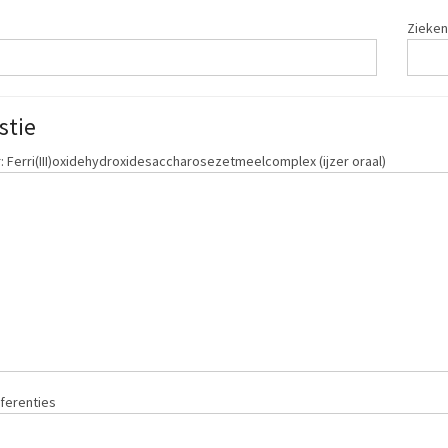
Zieken
stie
 Ferri(III)oxidehydroxidesaccharosezetmeelcomplex (ijzer oraal)
ferenties