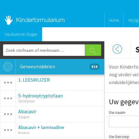
Home
Wijzig
Vacatures en Stages
Geneesmiddelen
Voor Kinderfo
928
nog verder ver
1. LEESWIJZER
onduidelijkhe
5-hydroxytryptofaan
Uw gegev
Oxitriptan
Abacavir
Uw naam
Ziagen
Abacavir + lamivudine
Kivexa
Uw beroep