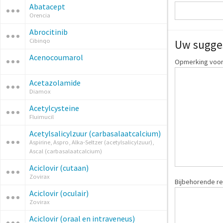
Abatacept
Orencia
Abrocitinib
Cibinqo
Uw sugge
Acenocoumarol
Opmerking voor:
Acetazolamide
Diamox
Acetylcysteine
Fluimucil
Acetylsalicylzuur (carbasalaatcalcium)
Aspirine, Aspro, Alka-Seltzer (acetylsalicylzuur),
Ascal (carbasalaatcalcium)
Aciclovir (cutaan)
Zovirax
Bijbehorende re
Aciclovir (oculair)
Zovirax
Aciclovir (oraal en intraveneus)