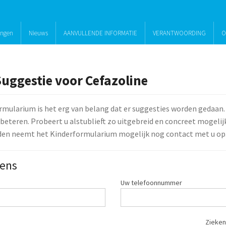
ingen
Nieuws
AANVULLENDE INFORMATIE
VERANTWOORDING
O
Suggestie voor Cefazoline
rmularium is het erg van belang dat er suggesties worden gedaan.
beteren. Probeert u alstublieft zo uitgebreid en concreet mogelijk 
den neemt het Kinderformularium mogelijk nog contact met u op
ens
Uw telefoonnummer
Zieken