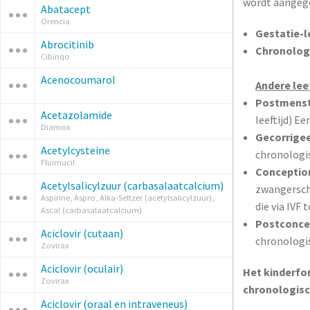
wordt aangege
Abatacept
Orencia
Gestatie-le
Abrocitinib
Chronologi
Cibinqo
Acenocoumarol
Andere lee
Postmenstr
Acetazolamide
leeftijd) E
Diamox
Gecorrigeer
Acetylcysteine
chronologis
Fluimucil
Conception
Acetylsalicylzuur (carbasalaatcalcium)
zwangersch
Aspirine, Aspro, Alka-Seltzer (acetylsalicylzuur),
die via IVF
Ascal (carbasalaatcalcium)
Postconcep
Aciclovir (cutaan)
chronologi
Zovirax
Aciclovir (oculair)
Het kinderfo
Zovirax
chronologisch
Aciclovir (oraal en intraveneus)