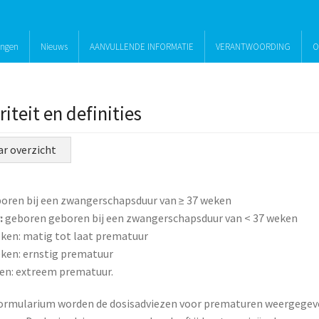
ingen
Nieuws
AANVULLENDE INFORMATIE
VERANTWOORDING
O
iteit en definities
ar overzicht
oren bij een zwangerschapsduur van ≥ 37 weken
:
geboren
geboren bij een zwangerschapsduur van < 37 weken
ken: matig tot laat prematuur
ken: ernstig prematuur
en: extreem prematuur.
formularium worden de dosisadviezen voor prematuren weergegev