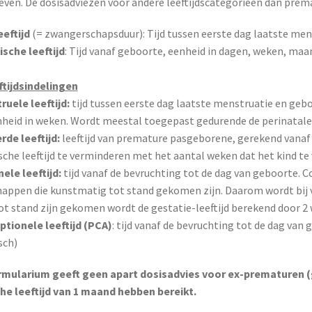
ven. De dosisadviezen voor andere leeftijdscategorieën dan pre
eftijd
(= zwangerschapsduur): Tijd tussen eerste dag laatste me
sche leeftijd
: Tijd vanaf geboorte, eenheid in dagen, weken, maa
ftijdsindelingen
uele leeftijd:
tijd tussen eerste dag laatste menstruatie en geb
enheid in weken. Wordt meestal toegepast gedurende de perinatale
de leeftijd:
leeftijd van premature pasgeborene, gerekend vana
che leeftijd te verminderen met het aantal weken dat het kind te
ele leeftijd:
tijd vanaf de bevruchting tot de dag van geboorte. Co
appen die kunstmatig tot stand gekomen zijn. Daarom wordt bij 
 tot stand zijn gekomen wordt de gestatie-leeftijd berekend door 2 
tionele leeftijd (PCA)
: tijd vanaf de bevruchting tot de dag van
sch)
rmularium geeft geen apart dosisadvies voor ex-prematuren (g
e leeftijd van 1 maand hebben bereikt.