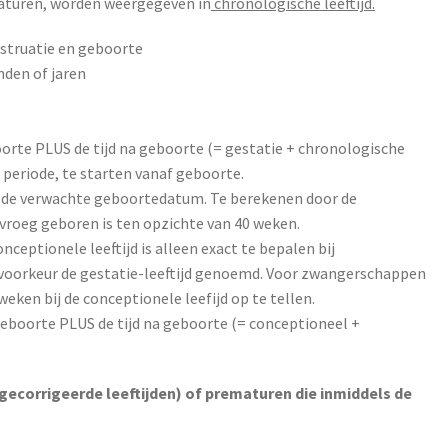
maturen, worden weergegeven in
chronologische leeftijd.
nstruatie en geboorte
nden of jaren
oorte PLUS de tijd na geboorte (= gestatie + chronologische
 periode, te starten vanaf geboorte.
f de verwachte geboortedatum. Te berekenen door de
 vroeg geboren is ten opzichte van 40 weken.
nceptionele leeftijd is alleen exact te bepalen bij
voorkeur de gestatie-leeftijd genoemd. Voor zwangerschappen
weken bij de conceptionele leefijd op te tellen.
 geboorte PLUS de tijd na geboorte (= conceptioneel +
ecorrigeerde leeftijden) of prematuren die inmiddels de