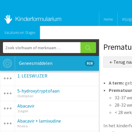
Home
Wijzig
Vacatures en Stages
Prematur
← Terug na
Geneesmiddelen
928
1. LEESWIJZER
A term:
geb
Prematuur
5-hydroxytryptofaan
Oxitriptan
32-37 we
28-32 we
Abacavir
Ziagen
< 28 wek
Abacavir + lamivudine
In het kinder
Kivexa