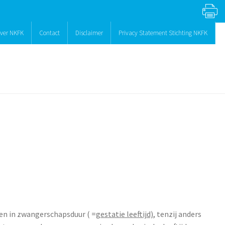
ver NKFK
Contact
Disclaimer
Privacy Statement Stichting NKFK
en in zwangerschapsduur ( =
gestatie leeftijd)
, tenzij anders