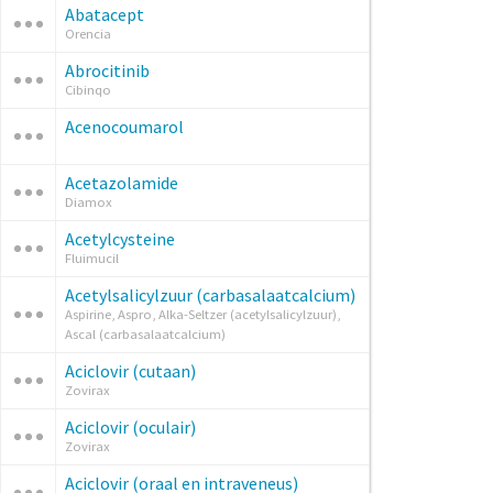
Abatacept
Orencia
Abrocitinib
Cibinqo
Acenocoumarol
Acetazolamide
Diamox
Acetylcysteine
Fluimucil
Acetylsalicylzuur (carbasalaatcalcium)
Aspirine, Aspro, Alka-Seltzer (acetylsalicylzuur),
Ascal (carbasalaatcalcium)
Aciclovir (cutaan)
Zovirax
Aciclovir (oculair)
Zovirax
Aciclovir (oraal en intraveneus)