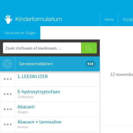
Home
Wijzig
Vacatures en Stages
Geneesmiddelen
928
12 novembe
1. LEESWIJZER
5-hydroxytryptofaan
Oxitriptan
Abacavir
Ziagen
Abacavir + lamivudine
Kivexa