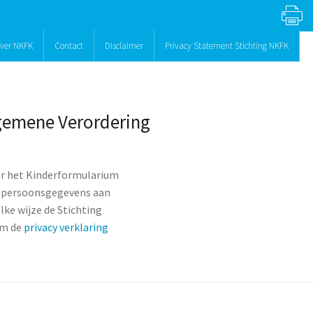
ver NKFK
Contact
Disclaimer
Privacy Statement Stichting NKFK
gemene Verordering
ar het Kinderformularium
u persoonsgegevens aan
ke wijze de Stichting
om de
privacy verklaring