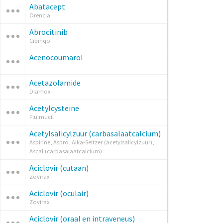
Abatacept
Orencia
Abrocitinib
Cibinqo
Acenocoumarol
Acetazolamide
Diamox
Acetylcysteine
Fluimucil
Acetylsalicylzuur (carbasalaatcalcium)
Aspirine, Aspro, Alka-Seltzer (acetylsalicylzuur),
Ascal (carbasalaatcalcium)
Aciclovir (cutaan)
Zovirax
Aciclovir (oculair)
Zovirax
Aciclovir (oraal en intraveneus)