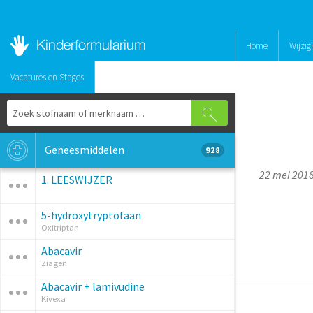
Home
Wijzig
Vacatures en Stages
Geneesmiddelen
928
22 mei 201
1. LEESWIJZER
5-hydroxytryptofaan
Oxitriptan
Abacavir
Ziagen
Abacavir + lamivudine
Kivexa