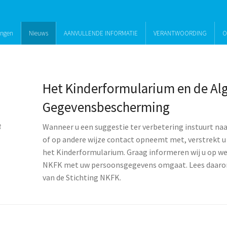
ingen
Nieuws
AANVULLENDE INFORMATIE
VERANTWOORDING
O
Het Kinderformularium en de Al
Gegevensbescherming
8
Wanneer u een suggestie ter verbetering instuurt na
of op andere wijze contact opneemt met, verstrekt 
het Kinderformularium. Graag informeren wij u op wel
NKFK met uw persoonsgegevens omgaat. Lees daar
van de Stichting NKFK.