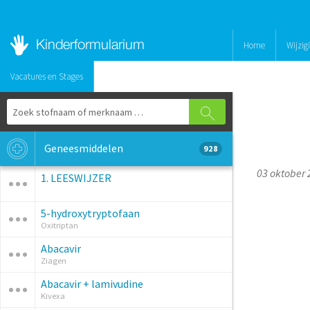
Home
Wijzig
Vacatures en Stages
Geneesmiddelen
928
03 oktober 
1. LEESWIJZER
5-hydroxytryptofaan
Oxitriptan
Abacavir
Ziagen
Abacavir + lamivudine
Kivexa