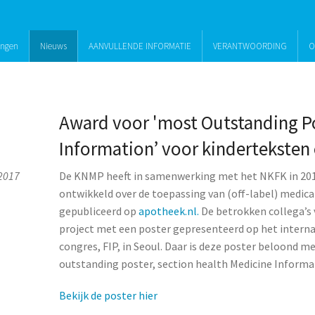
ingen
Nieuws
AANVULLENDE INFORMATIE
VERANTWOORDING
O
Award voor 'most Outstanding Po
Information’ voor kinderteksten
2017
De KNMP heeft in samenwerking met het NKFK in 201
ontwikkeld over de toepassing van (off-label) medicat
gepubliceerd op
apotheek.nl.
De betrokken collega’s
project met een poster gepresenteerd op het intern
congres, FIP, in Seoul. Daar is deze poster beloond m
outstanding poster, section health Medicine Informa
Bekijk de poster hier