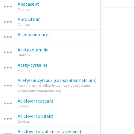
Abatacept
Orencia
Abrocitinib
Cibinqo
Acenocoumarol
Acetazolamide
Diamox
Acetylcysteine
Fluimucil
Acetylsalicylzuur (carbasalaatcalcium)
Aspirine, Aspro, Alka-Seltzer (acetylsalicylzuur),
Ascal (carbasalaatcalcium)
Aciclovir (cutaan)
Zovirax
Aciclovir (oculair)
Zovirax
Aciclovir (oraal en intraveneus)