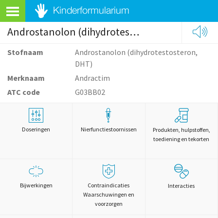
Androstanolon (dihydrotestosteron, DHT)
Stofnaam
Androstanolon (dihydrotestosteron,
DHT)
Merknaam
Andractim
ATC code
G03BB02
Doseringen
Nierfunctiestoornissen
Produkten, hulpstoffen,
toediening en tekorten
Bijwerkingen
Contraindicaties
Interacties
Waarschuwingen en
voorzorgen