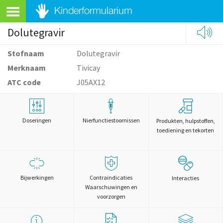
Dolutegravir
Stofnaam
Dolutegravir
Merknaam
Tivicay
ATC code
J05AX12
Doseringen
Nierfunctiestoornissen
Produkten, hulpstoffen,
toediening en tekorten
Bijwerkingen
Contraindicaties
Interacties
Waarschuwingen en
voorzorgen