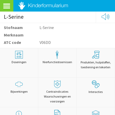
L-Serine
Stofnaam
L-Serine
Merknaam
ATC code
V06DD
Doseringen
Nierfunctiestoornissen
Produkten, hulpstoffen,
toediening en tekorten
Bijwerkingen
Contraindicaties
Interacties
Waarschuwingen en
voorzorgen