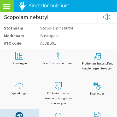
Scopolaminebutyl
Stofnaam
Scopolaminebutyl
Merknaam
Buscopan
ATC code
A03BB01
Doseringen
Nierfunctiestoornissen
Produkten, hulpstoffen,
toediening en tekorten
Bijwerkingen
Contraindicaties
Interacties
Waarschuwingen en
voorzorgen