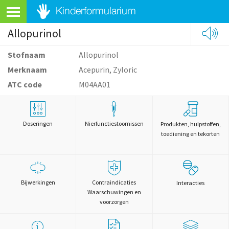
Allopurinol
Stofnaam
Allopurinol
Merknaam
Acepurin, Zyloric
ATC code
M04AA01
Doseringen
Nierfunctiestoornissen
Produkten, hulpstoffen,
toediening en tekorten
Bijwerkingen
Contraindicaties
Interacties
Waarschuwingen en
voorzorgen