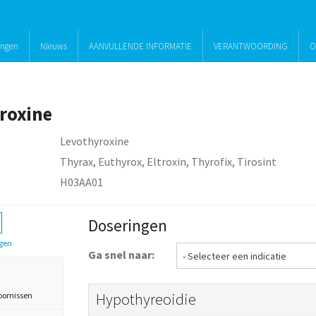
ingen
Nieuws
AANVULLENDE INFORMATIE
VERANTWOORDING
O
roxine
Levothyroxine
Thyrax, Euthyrox, Eltroxin, Thyrofix, Tirosint
H03AA01
Doseringen
gen
Ga snel naar:
Hypothyreoidie
oornissen