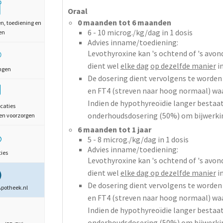
Oraal
0 maanden tot 6 maanden
en, toediening en
6 - 10
microg./kg/dag
in 1 dosis
en
Advies inname/toediening:
Levothyroxine kan 's ochtend of 's av
dient wel
elke dag
op dezelfde manier
i
ngen
De dosering dient vervolgens te worden 
en FT4 (streven naar hoog normaal) wa
Indien de hypothyreoïdie langer bestaat
caties
onderhoudsdosering (50%) om bijwerk
en voorzorgen
6 maanden tot 1 jaar
5 - 8
microg./kg/dag
in 1 dosis
Advies inname/toediening:
ties
Levothyroxine kan 's ochtend of 's av
dient wel
elke dag op dezelfde manier
i
De dosering dient vervolgens te worden 
Apotheek.nl
en FT4 (streven naar hoog normaal) wa
Indien de hypothyreoïdie langer bestaat
onderhoudsdosering (50%) om bijwerk