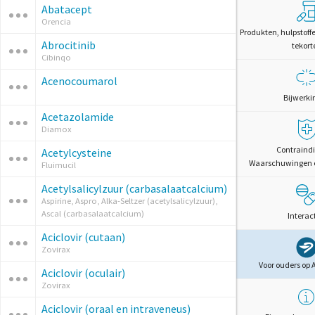
Abatacept
Orencia
Produkten, hulpstoff
Abrocitinib
tekort
Cibinqo
Acenocoumarol
Bijwerki
Acetazolamide
Diamox
Contraindi
Acetylcysteine
Waarschuwingen 
Fluimucil
Acetylsalicylzuur (carbasalaatcalcium)
Aspirine, Aspro, Alka-Seltzer (acetylsalicylzuur),
Ascal (carbasalaatcalcium)
Interac
Aciclovir (cutaan)
Zovirax
Voor ouders op 
Aciclovir (oculair)
Zovirax
Aciclovir (oraal en intraveneus)