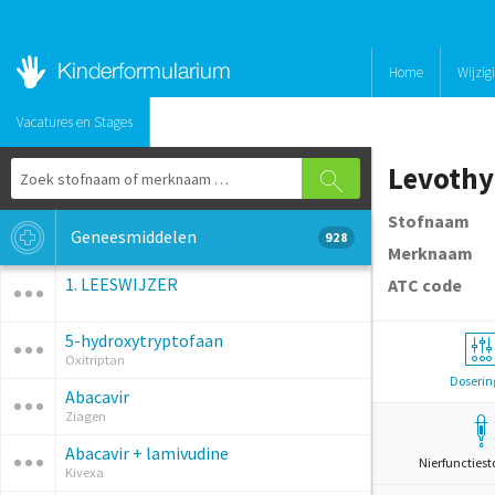
Home
Wijzig
Vacatures en Stages
Levothy
Stofnaam
Geneesmiddelen
928
Merknaam
1. LEESWIJZER
ATC code
5-hydroxytryptofaan
Oxitriptan
Doserin
Abacavir
Ziagen
Abacavir + lamivudine
Nierfunctiest
Kivexa