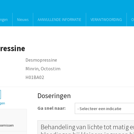
ingen
Nieuws
AANVULLENDE INFORMATIE
VERANTWOORDING
O
ressine
Desmopressine
Minrin, Octostim
H01BA02
Doseringen
gen
Ga snel naar:
Behandeling van lichte tot matig e
oornissen