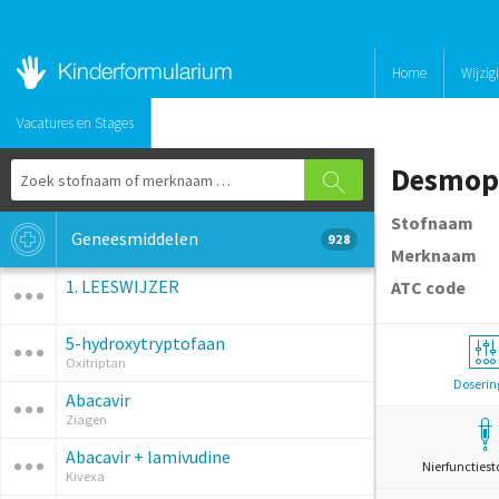
Home
Wijzig
Vacatures en Stages
Desmop
Stofnaam
Geneesmiddelen
928
Merknaam
1. LEESWIJZER
ATC code
5-hydroxytryptofaan
Oxitriptan
Doserin
Abacavir
Ziagen
Abacavir + lamivudine
Nierfunctiest
Kivexa