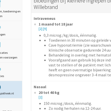
bloedingen bij kleinere ingrepen b
Willebrand
en, toediening en
en
Intraveneus
1 maand tot 18 jaar
[2]
[9]
ngen
0,3
microg./kg/dosis,
éénmalig.
Toedienen in 30 minuten op geleide v
Cave hyponatriemie (zie waarschuwin
klinische observatie gedurende 24 uur
caties
Behandeling in overleg met hemato
en voorzorgen
Voorafgaand aan gebruik bij deze in
vast te stellen of de patiënt met lic
heeft en geen overmatige bijwerkinge
desmopressine ongeveer 3-4 maal te s
ties
Nasaal
20 tot 40 kg
Apotheek.nl
[2]
150
microg./dosis,
éénmalig.
Zo nodig herhalen na 12-24 uur.