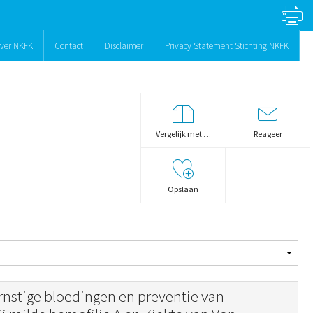
ver NKFK
Contact
Disclaimer
Privacy Statement Stichting NKFK
Vergelijk met …
Reageer
Opslaan
rnstige bloedingen en preventie van