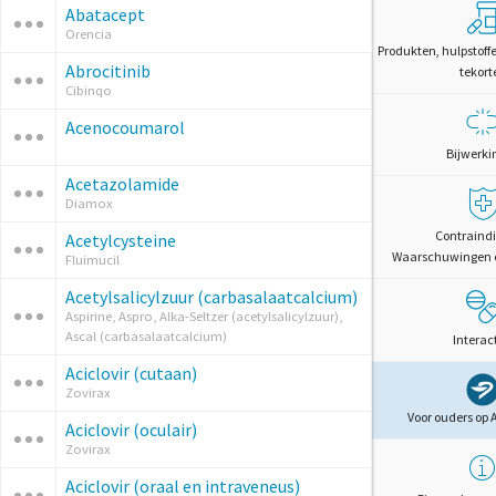
Abatacept
Orencia
Produkten, hulpstoff
Abrocitinib
tekort
Cibinqo
Acenocoumarol
Bijwerki
Acetazolamide
Diamox
Contraindi
Acetylcysteine
Waarschuwingen 
Fluimucil
Acetylsalicylzuur (carbasalaatcalcium)
Aspirine, Aspro, Alka-Seltzer (acetylsalicylzuur),
Ascal (carbasalaatcalcium)
Interac
Aciclovir (cutaan)
Zovirax
Voor ouders op 
Aciclovir (oculair)
Zovirax
Aciclovir (oraal en intraveneus)