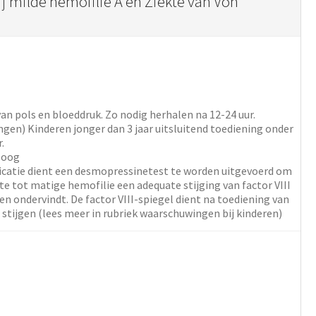
ij milde hemofilie A en Ziekte van Von
an pols en bloeddruk. Zo nodig herhalen na 12-24 uur.
gen) Kinderen jonger dan 3 jaar uitsluitend toediening onder
.
loog
dicatie dient een desmopressinetest te worden uitgevoerd om
hte tot matige hemofilie een adequate stijging van factor VIII
n ondervindt. De factor VIII-spiegel dient na toediening van
tijgen (lees meer in rubriek waarschuwingen bij kinderen)