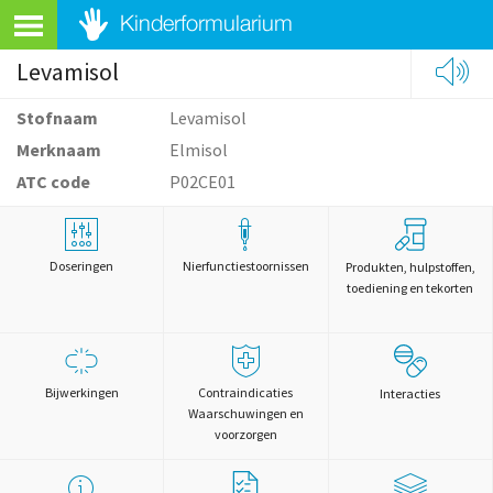
Levamisol
Stofnaam
Levamisol
Merknaam
Elmisol
ATC code
P02CE01
Doseringen
Nierfunctiestoornissen
Produkten, hulpstoffen,
toediening en tekorten
Bijwerkingen
Contraindicaties
Interacties
Waarschuwingen en
voorzorgen