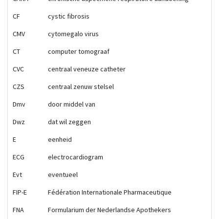
CF
cystic fibrosis
CMV
cytomegalo virus
CT
computer tomograaf
CVC
centraal veneuze catheter
CZS
centraal zenuw stelsel
Dmv
door middel van
Dwz
dat wil zeggen
E
eenheid
ECG
electrocardiogram
Evt
eventueel
FIP-E
Fédération Internationale Pharmaceutique
FNA
Formularium der Nederlandse Apothekers