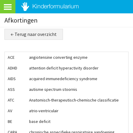
Afkortingen
← Terug naar overzicht
ACE
angiotensine converting enzyme
ADHD
attention deficit hyperactivity disorder
AIDS
acquired immunedeficiency syndrome
ASS
autisme spectrum stoornis
ATC
Anatomisch-therapeutisch-chemische classificatie
AV
atrio-ventriculair
BE
base deficit
CARA
chronische aspecifieke respiratoire aandoening