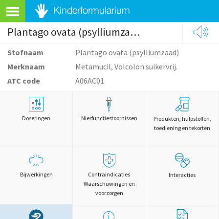
Plantago ovata (psylliumzaad)
Stofnaam
Plantago ovata (psylliumzaad)
Merknaam
Metamucil, Volcolon suikervrij.
ATC code
A06AC01
Doseringen
Nierfunctiestoornissen
Produkten, hulpstoffen,
toediening en tekorten
Bijwerkingen
Contraindicaties
Interacties
Waarschuwingen en
voorzorgen