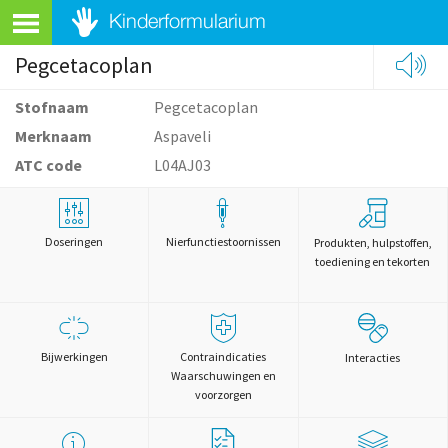
Pegcetacoplan
Stofnaam
Pegcetacoplan
Merknaam
Aspaveli
ATC code
L04AJ03
Doseringen
Nierfunctiestoornissen
Produkten, hulpstoffen,
toediening en tekorten
Bijwerkingen
Contraindicaties
Interacties
Waarschuwingen en
voorzorgen