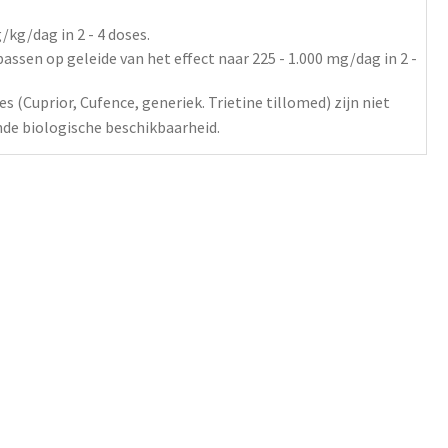
/kg/dag
in 2 - 4 doses.
assen op geleide van het effect naar 225 - 1.000
mg/dag
in 2 -
 (Cuprior, Cufence, generiek. Trietine tillomed) zijn niet
nde biologische beschikbaarheid.