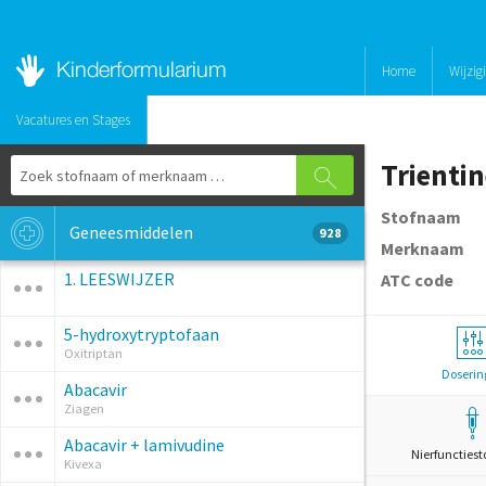
Home
Wijzig
Vacatures en Stages
Trientin
Stofnaam
Geneesmiddelen
928
Merknaam
1. LEESWIJZER
ATC code
5-hydroxytryptofaan
Oxitriptan
Doserin
Abacavir
Ziagen
Abacavir + lamivudine
Nierfunctiest
Kivexa