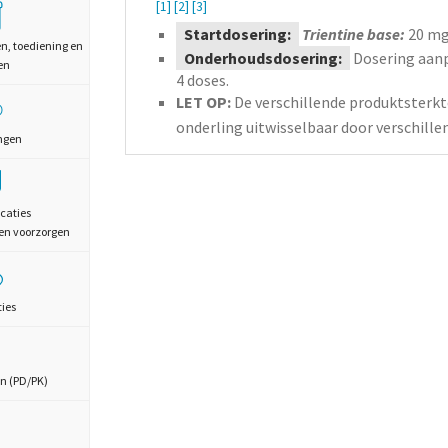
[1]
[2]
[3]
Startdosering:
Trientine base:
20
mg
en, toediening en
Onderhoudsdosering:
Dosering aanp
en
4 doses.
LET OP:
De verschillende produktsterktes
onderling uitwisselbaar door verschille
ngen
caties
en voorzorgen
ties
n (PD/PK)