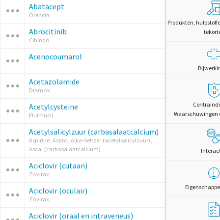
Abatacept
Orencia
Produkten, hulpstoff
Abrocitinib
tekort
Cibinqo
Acenocoumarol
Bijwerki
Acetazolamide
Diamox
Contraindi
Acetylcysteine
Waarschuwingen 
Fluimucil
Acetylsalicylzuur (carbasalaatcalcium)
Aspirine, Aspro, Alka-Seltzer (acetylsalicylzuur),
Ascal (carbasalaatcalcium)
Interac
Aciclovir (cutaan)
Zovirax
Eigenschappe
Aciclovir (oculair)
Zovirax
Aciclovir (oraal en intraveneus)