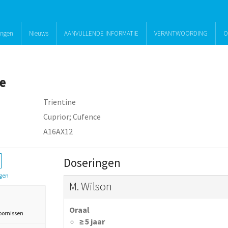
ingen
Nieuws
AANVULLENDE INFORMATIE
VERANTWOORDING
O
e
Trientine
Cuprior; Cufence
A16AX12
Doseringen
gen
M. Wilson
Oraal
oornissen
≥ 5 jaar